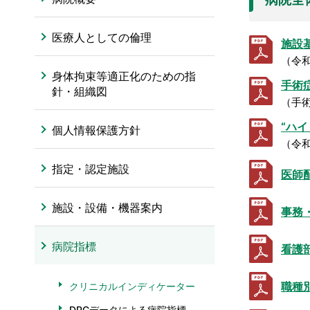
医療人としての倫理
施設
（令和
身体拘束等適正化のための指
手術
針・組織図
（手術
“ハ
個人情報保護方針
（令和
指定・認定施設
医師
施設・設備・機器案内
事務
病院指標
看護
職種
クリニカルインディケーター
DPCデータによる病院指標