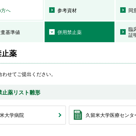
の方へ
参考資材
同
臨
検査基準値
併用禁止薬
証
禁止薬
合わせてご提出ください。
禁止薬リスト雛形
米大学病院
久留米大学医療センタ