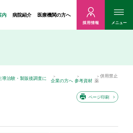
案内
病院紹介
医療機関の方へ
採用情報
メニュー
併用禁止
主導治験・製販後調査に
企業の方へ
参考資材
薬
ページ印刷