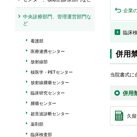
企業
中央診療部門、管理運営部門な
ど
臨床
看護部
医療連携センター
併用
放射線部
核医学・PETセンター
当院書式に
放射線腫瘍センター
併用
臨床研究センター
腫瘍センター
超音波診断センター
久留
薬剤部
臨床検査部