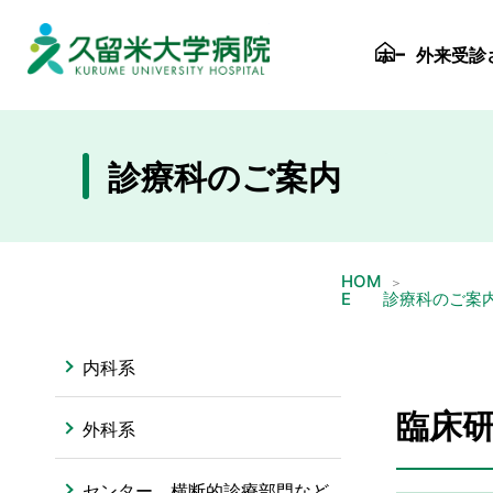
久留米大病院
ホーム
外来受診
診療科のご案内
HOM
E
診療科のご案
内科系
臨床
外科系
センター、横断的診療部門など