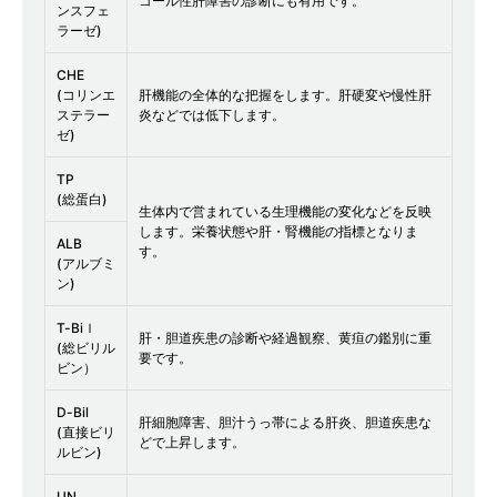
コール性肝障害の診断にも有用です。
ンスフェ
ラーゼ)
CHE
(コリンエ
肝機能の全体的な把握をします。肝硬変や慢性肝
ステラー
炎などでは低下します。
ゼ)
TP
(総蛋白)
生体内で営まれている生理機能の変化などを反映
します。栄養状態や肝・腎機能の指標となりま
ALB
す。
(アルブミ
ン)
T-Biｌ
肝・胆道疾患の診断や経過観察、黄疸の鑑別に重
(総ビリル
要です。
ビン）
D-Bil
肝細胞障害、胆汁うっ帯による肝炎、胆道疾患な
(直接ビリ
どで上昇します。
ルビン)
UN