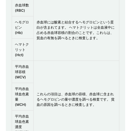
赤血球数
(RBC)
ヘモグロ
赤血球には酸素と結合するヘモグロビンという蛋
ビン
白が含まれてます。 ヘマトクリットは全血液中に
(Hb)
占める赤血球容積の割合のことです。これらは、
貧血の有無を調べるときに検査します。
ヘマトク
リット
(Hct)
平均赤血
球容積
(MCV)
平均赤血
球血色素
これらの項目は、赤血球の容積、赤血球に含まれ
量
るヘモグロビンの量や濃度を調べる検査です。 貧
(MCH)
血の原因を調べるときに検査します。
平均赤血
球血色素
濃度