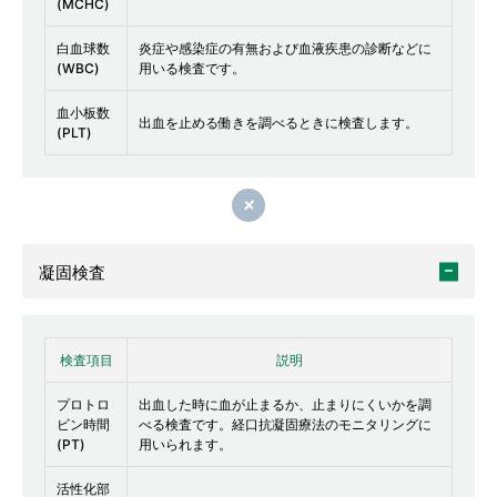
(MCHC)
白血球数
炎症や感染症の有無および血液疾患の診断などに
(WBC)
用いる検査です。
血小板数
出血を止める働きを調べるときに検査します。
(PLT)
閉じる
凝固検査
検査項目
説明
プロトロ
出血した時に血が止まるか、止まりにくいかを調
ビン時間
べる検査です。経口抗凝固療法のモニタリングに
(PT)
用いられます。
活性化部