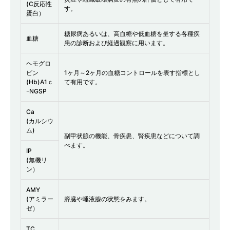
(C反応性
す。
蛋白）
糖尿病あるいは、高血糖や低血糖を呈する各種疾
血糖
患の診断および経過観察に用います。
ヘモグロ
ビン
1ヶ月～2ヶ月の血糖コントロールを表す指標とし
(Hb)A1ｃ
て有用です。
ｰNGSP
Ca
(カルシウ
ム)
副甲状腺の機能、骨疾患、腎疾患などについて調
べます。
IP
(無機リ
ン）
AMY
(アミラー
膵臓や唾液腺の状態をみます。
ゼ）
TC