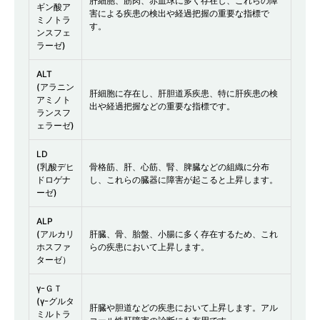
肝細胞、筋肉、赤血球に多く存在し、これらの障
ギン酸ア
害による疾患の検出や経過把握の重要な指標で
ミノトラ
す。
ンスフェ
ラーゼ)
ALT
(アラニン
肝細胞に存在し、肝胆道系疾患、特に肝疾患の検
アミノト
出や経過把握などの重要な指標です。
ランスフ
ェラーゼ)
LD
(乳酸デヒ
骨格筋、肝、心筋、腎、脾臓などの組織に分布
ドロゲナ
し、これらの臓器に障害が起こると上昇します。
ーゼ)
ALP
(アルカリ
肝臓、骨、胎盤、小腸に多く存在するため、これ
ホスファ
らの疾患において上昇します。
ターゼ）
γｰＧＴ
(γｰグルタ
肝臓や胆道などの疾患において上昇します。アル
ミルトラ