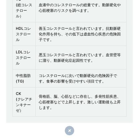
(総コレス
血液中のコレステロールの総量です。動脈硬化や
テロー
心筋梗塞のリスクを調べます。
ル）
HDLコレ
善玉コレステロールと言われています。抗動脈硬
ステロー
化作用を持ち、その低下は虚血性心疾患の危険因
ル
子です。
LDLコレ
悪玉コレステロールと言われています。血管壁等
ステロー
に溜り、動脈硬化症起因性です。
ル
中性脂肪
コレステロールに次いで動脈硬化の危険因子で
(TG)
す。食事の影響を受けやすい項目です。
CK
骨格筋、脳、心筋などに存在し、多発性筋疾患、
(クレアチ
心筋梗塞などで上昇します。激しい運動後も上昇
ンキナー
します。
ゼ）
閉じる