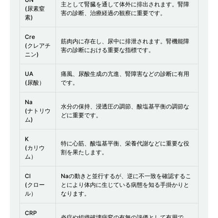
主として腎臓を通して体外に排出されます。腎障
(尿素窒
害の診断、治療経過の観察に重要です。
素)
Cre
筋肉内に存在し、尿中に排泄されます。腎機能障
(クレアチ
害の診断における重要な指標です。
ニン)
UA
痛風、尿酸生成の亢進、腎障害などの診断に有用
(尿酸）
です。
Na
水分の保持、浸透圧の調節、酸塩基平衡の調節な
(ナトリウ
どに重要です。
ム)
K
特に心筋、酸塩基平衡、栄養代謝などに重要な役
(カリウ
割を果たします。
ム）
Cl
Naの動きと並行するが、逆に不一致を確認するこ
(クロー
とにより体内に生じている病態を知る手掛かりと
ル）
なります。
CRP
炎症や組織破壊病変の有無の評価として有用で