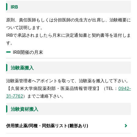
IRB
原則、責任医師もしくは分担医師の先生方が出席し、治験概要に
ついて説明します。
IRBで承認されましたら月末に決定通知書と契約書等を送付しま
す。
IRB開催の月末
治験薬搬入
治験薬管理者へアポイントを取って、治験薬を搬入して下さい。
【久留米大学病院薬剤部・医薬品情報管理室】（TEL：
0942-
31-7762
）までご連絡下さい。
治験資材搬入
併用禁止薬/同種・同効薬リスト(雛形あり)